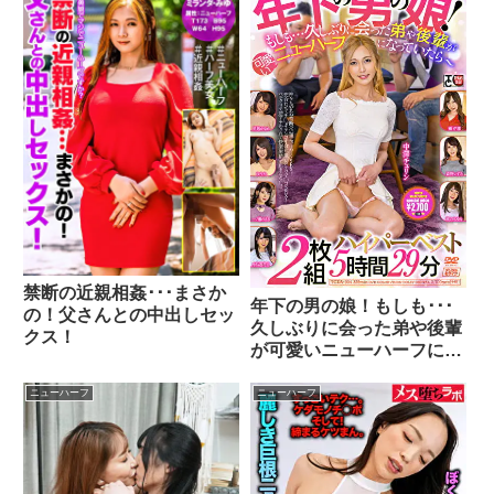
禁断の近親相姦･･･まさか
年下の男の娘！もしも･･･
の！父さんとの中出しセッ
久しぶりに会った弟や後輩
クス！
が可愛いニューハーフにな
っていたら～ ハイパーベ
スト5時間29分
ニューハーフ
ニューハーフ