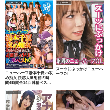
るり
ニューハーフ
ニューハーフ
スーツにぶっかけニューハ
ニューハーフ湯本千夏vs攻
ーフOL
め痴女 快感大量射精の瞬
間4時間全14回射精ベス
ト！！
ニューハーフ
ニューハーフ