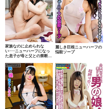
家族なのに止められな
麗しき巨根ニューハーフの
い･･･ニューハーフになっ
悩殺ソープ
た息子が母と父との禁断の
淫らな関係 10シーンx463
分
ニューハーフ
ニューハーフ