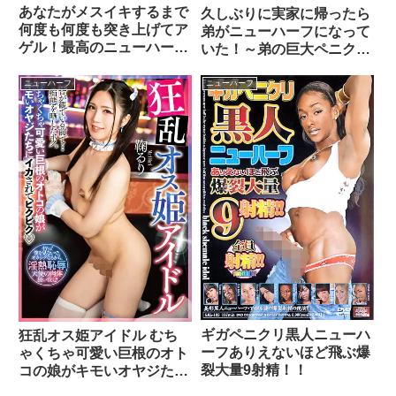
あなたがメスイキするまで
久しぶりに実家に帰ったら
何度も何度も突き上げてア
弟がニューハーフになって
ゲル！最高のニューハーフ
いた！～弟の巨大ペニクリ
逆アナルセックス♂ 桃谷り
を見て思わずくわえてしま
り
った兄！
ニューハーフ
ニューハーフ
ギガペニクリ黒人ニューハ
狂乱オス姫アイドル むち
ーフありえないほど飛ぶ爆
ゃくちゃ可愛い巨根のオト
裂大量9射精！！
コの娘がキモいオヤジたち
にイカされてピクピク 鞠