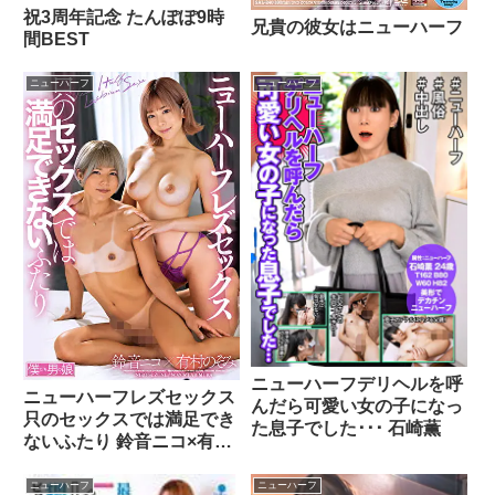
祝3周年記念 たんぽぽ9時
兄貴の彼女はニューハーフ
間BEST
ニューハーフ
ニューハーフ
ニューハーフデリヘルを呼
ニューハーフレズセックス
んだら可愛い女の子になっ
只のセックスでは満足でき
た息子でした･･･ 石崎薫
ないふたり 鈴音ニコ×有村
のぞみ
ニューハーフ
ニューハーフ