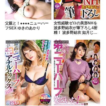
女性経験ゼロの美形NHを
父親と！●●●●ニューハー
波多野結衣が筆下ろし4射
フSEX ゆきのあかり
精！ 波多野結衣 如月じゅ
り
ニューハーフ
ニューハーフ