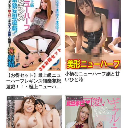
小柄なニューハーフ嬢と甘
【お得セット】最上級ニュ
いひと時
ーハーフレギンス猥褻妄想
遊戯！！・極上ニューハー
フと5P！！・SEXホリッ
クニューハーフの日常
ニューハーフ
ニューハーフ