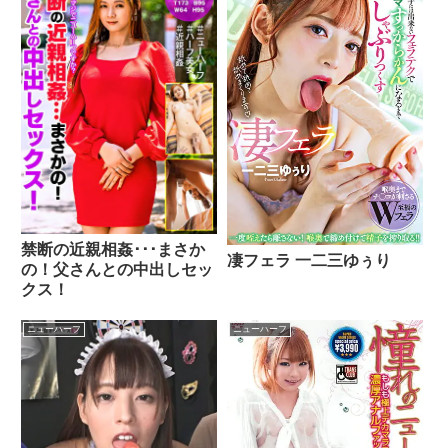
禁断の近親相姦･･･まさか
凄フェラ 一二三ゆぅり
の！父さんとの中出しセッ
クス！
ニューハーフ
ニューハーフ