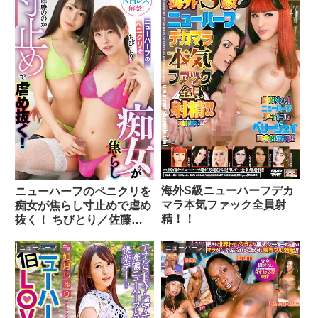
海外S級ニューハーフデカ
ニューハーフのペニクリを
マラ本気ファック全員射
痴女が焦らし寸止めで虐め
精！！
抜く！ ちびとり／佐藤の
のか
ニューハーフ
ニューハーフ