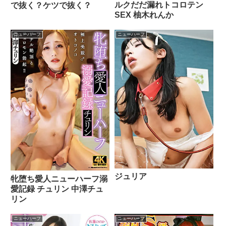
ルクだだ漏れトコロテン
で抜く？ケツで抜く？
SEX 柚木れんか
ニューハーフ
ニューハーフ
ジュリア
牝堕ち愛人ニューハーフ溺
愛記録 チュリン 中澤チュ
リン
ニューハーフ
ニューハーフ