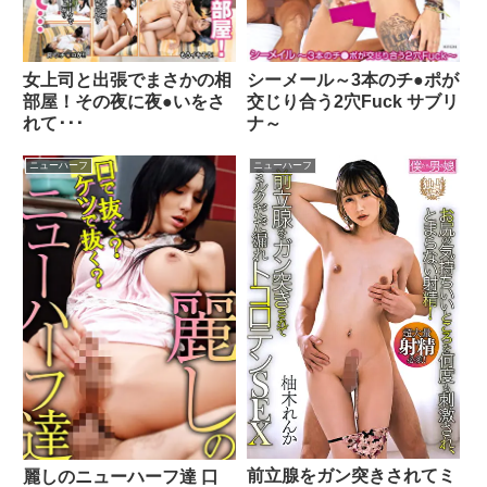
女上司と出張でまさかの相
シーメール～3本のチ●ポが
部屋！その夜に夜●いをさ
交じり合う2穴Fuck サブリ
れて･･･
ナ～
ニューハーフ
ニューハーフ
前立腺をガン突きされてミ
麗しのニューハーフ達 口