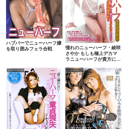
ハプバーでニューハーフ嬢
憧れのニューハーフ・綾咲
を取り囲みフェラ合戦
さやか もしも極上デカマ
ラニューハーフが貴方にエ
ッチを迫ってきたら･･･濃
厚アナルファック快感激発
ニューハーフ
ニューハーフ
射！！