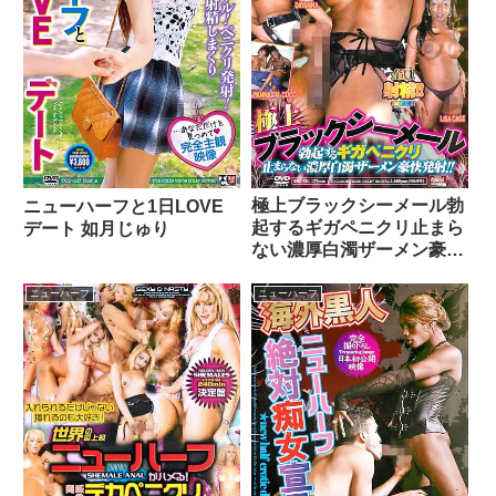
極上ブラックシーメール勃
ニューハーフと1日LOVE
起するギガペニクリ止まら
デート 如月じゅり
ない濃厚白濁ザーメン豪快
発射！！
ニューハーフ
ニューハーフ