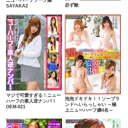
ニューハーフソープ嬢
必ず敵
SAYAKA2
ニューハーフ
ニューハーフ
マジで可愛すぎる！ニュー
泡泡ドキドキ！！ソープラ
ハーフの素人逆ナンパ！
ンドへいらっしゃい ～極
OEM-021
上ニューハーフ嬢4名～
ニューハーフ
ニューハーフ