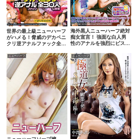
海外黒人ニューハーフ絶対
世界の最上級ニューハーフ
痴女宣言！ 強面な白人男
がハメる！脅威のデカペニ
性のアナルを強烈にピスト
クリ逆アナルファック全30
ンする黒人ニューハーフ極
人4時間
太ブラックマグナム逆アナ
ニューハーフ
ニューハーフ
全員白濁大量射精！！